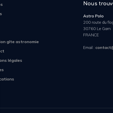
Nous trouv
os
s
Astro Polo
200 route du fl
30760 Le Garn
FRANCE
ion gîte astronomie
Email :
contact
ct
ons légales
es
ications