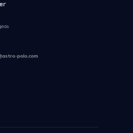
er
ogeas
@astro-polo.com