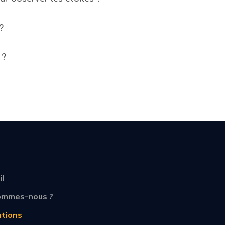
?
 ?
il
ommes-nous ?
tions