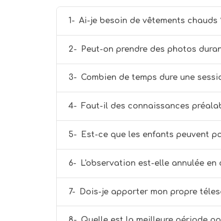
1-
Ai-je besoin de vêtements chauds 
2-
Peut-on prendre des photos durant
3-
Combien de temps dure une sessio
4-
Faut-il des connaissances préalab
5-
Est-ce que les enfants peuvent pa
6-
L'observation est-elle annulée en
7-
Dois-je apporter mon propre téle
8-
Quelle est la meilleure période po