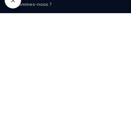
Qui sommes-nous ?
Animations
Photos
Vidéos
Shop
Outils
Location gîte astronomie
Contact
Mentions légales
Cookies
Notifications
Nous trouver